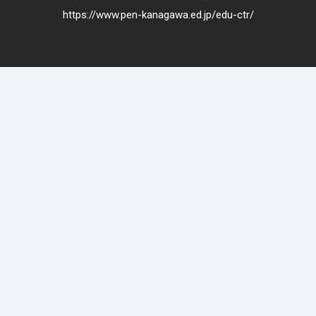
https://www.pen-kanagawa.ed.jp/edu-ctr/