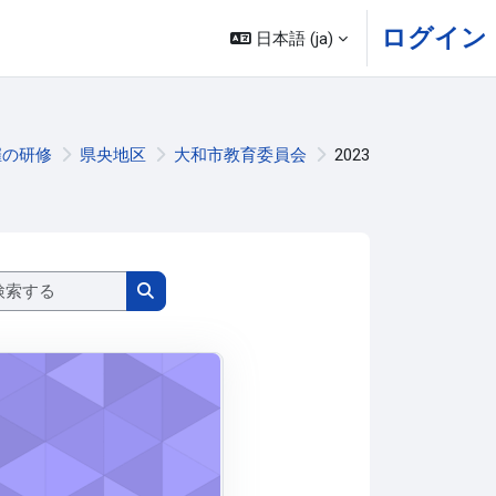
ログイン
日本語 ‎(ja)‎
催の研修
県央地区
大和市教育委員会
2023
コースを検索する
コースを検索する
02いじめ・不登校を考えるフォーラム