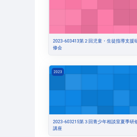
2023-603413第２回児童・生徒指導支援
修会
2023-603215第３回青少年相談室夏季研
2023
2023-603215第３回青少年相談室夏季研
講座