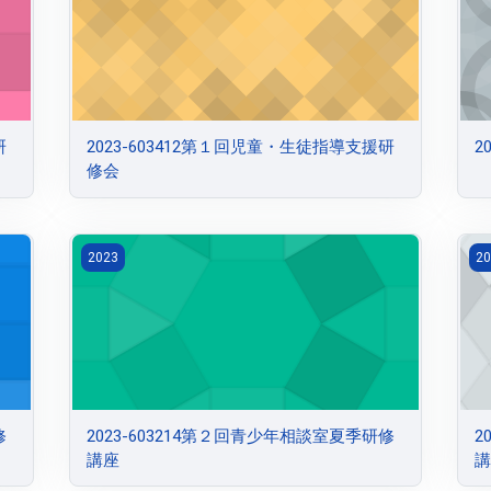
研
2023-603412第１回児童・生徒指導支援研
2
修会
修講座
2023-603214第２回青少年相談室夏季研修講座
2
2023
20
修
2023-603214第２回青少年相談室夏季研修
2
講座
講