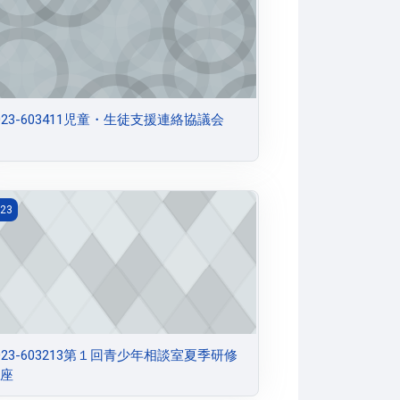
023-603411児童・生徒支援連絡協議会
023-603213第１回青少年相談室夏季研修講座
23
023-603213第１回青少年相談室夏季研修
座