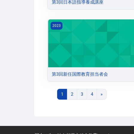
第3回日本語指導養成講座
第3回新任国際教育担当者会
2023
第3回新任国際教育担当者会
ページ 1
ページ 2
ページ 3
ページ 4
次のページ
1
2
3
4
»