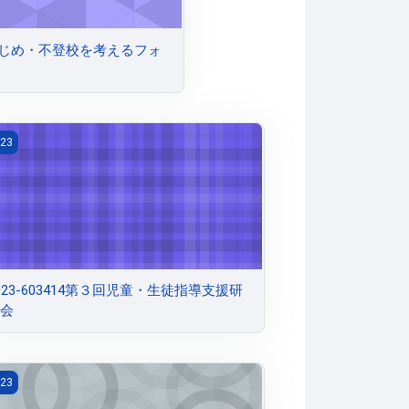
602いじめ・不登校を考えるフォ
相談員の情報交換会
023-603414第３回児童・生徒指導支援研修会
23
023-603414第３回児童・生徒指導支援研
会
023-603411児童・生徒支援連絡協議会
23