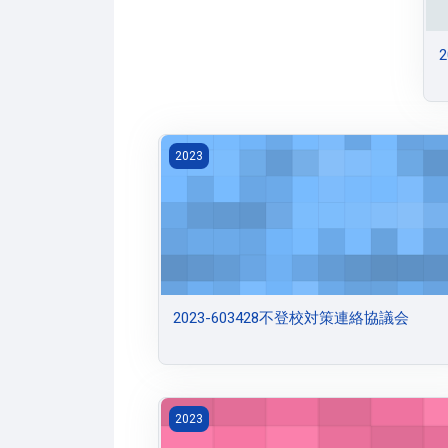
2023-603428不登校対策連絡協議会
2023
2023-603428不登校対策連絡協議会
2023-603413第２回児童・生徒指導支援
2023