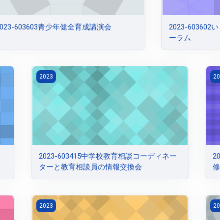
2023-603603青少年健全育成講演会
2023-603
ーラム
2023-603415中学校教育相談コーディネーターと教育
2
2023
20
2023-603415中学校教育相談コーディネー
2
ターと教育相談員の情報交換会
修
研修会
2023-603412第１回児童・生徒指導支援研修会
2
2023
20