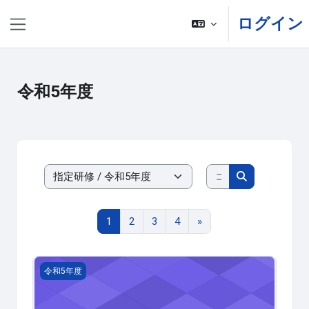
メインコンテンツへスキップする
ログイン
サイドパネル
令和5年度
コースを検索す
コースカテゴリ
コースを検索
ページ 1
ページ 2
ページ 3
ページ 4
次のページ
1
2
3
4
»
2023-200101 県立学校臨時的任用職員研修講座（高等
令和5年度