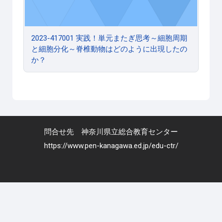
2023-417001 実践！単元またぎ思考～細胞周期
と細胞分化～脊椎動物はどのように出現したの
か？
問合せ先 神奈川県立総合教育センター
https://www.pen-kanagawa.ed.jp/edu-ctr/