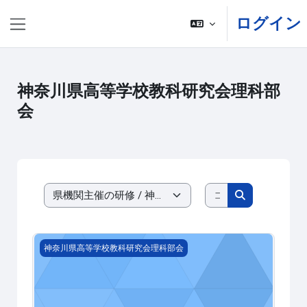
メインコンテンツへスキップする
ログイン
サイドパネル
神奈川県高等学校教科研究会理科部
会
コースを検索す
コースカテゴリ
コースを検索
2023-417001 実践！単元またぎ思考～細胞周期と細
神奈川県高等学校教科研究会理科部会