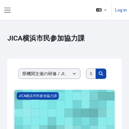
Skip to main content
Log in
Side panel
JICA横浜市民参加協力課
Search courses
Course categories
Search course
2023-460001 国際教室及び国際担当者向け研修講座
JICA横浜市民参加協力課