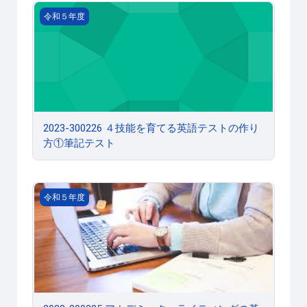
2023-300226 ４技能を育てる英語テストの作り方①筆記
令和５年度
2023-300226 ４技能を育てる英語テストの作り
方①筆記テスト
2023-300225 アカデミック・ライティングの基本と英
令和５年度