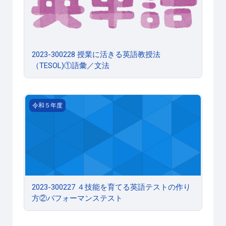
2023-300228 授業に活きる英語教授法
（TESOL)①語彙／文法
2023-300227 ４技能を育てる英語テストの作り方②パ
令和５年度
2023-300227 ４技能を育てる英語テストの作り
方②パフォーマンステスト