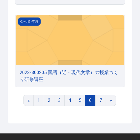
2023-300205 国語（近・現代文学）の授業づくり研修講座
令和５年度
2023-300205 国語（近・現代文学）の授業づく
り研修講座
前のページ
ページ 1
ページ 2
ページ 3
ページ 4
ページ 5
ページ 6
ページ 7
次のページ
«
1
2
3
4
5
6
7
»