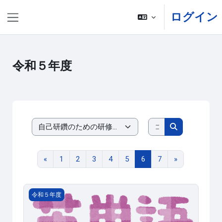
メインコンテンツへスキップする
ログイン
サイドパネル
令和５年度
コースを検索す
コースカテゴリ
コースを検索
前のページ
ページ 1
ページ 2
ページ 3
ページ 4
ページ 5
ページ 6
ページ 7
次のページ
«
1
2
3
4
5
6
7
»
2023-300228 授業に活きる英語教授法（TESOL)①語彙／
令和５年度